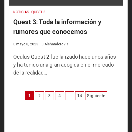
NOTICIAS
QUEST 3
Quest 3: Toda la información y
rumores que conocemos
mayo 8, 2023
AlehandoroVR
Oculus Quest 2 fue lanzado hace unos años
y ha tenido una gran acogida en el mercado
de la realidad...
Paginación
1
2
3
4
…
14
Siguiente
de
entradas