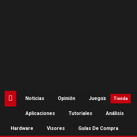
Saltar
al
contenido
Noticias
Opinión
Juegos
Tienda
Aplicaciones
Tutoriales
Análisis
Standalone
Hardware
Visores
Guías De Compra