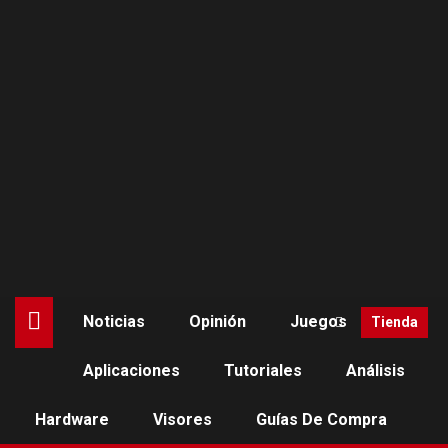
Saltar
al
contenido
Noticias
Opinión
Juegos
Tienda
Aplicaciones
Tutoriales
Análisis
JUEGOS
NOTICIAS
Hardware
Visores
Guías De Compra
Próximos lanzamientos