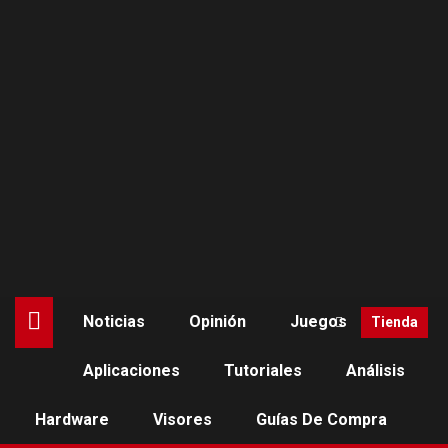
Saltar
al
contenido
Noticias
Opinión
Juegos
Tienda
Aplicaciones
Tutoriales
Análisis
JUEGOS
PLAYSTATION VR2
Hardware
Visores
Guías De Compra
Gran Turismo 7 se