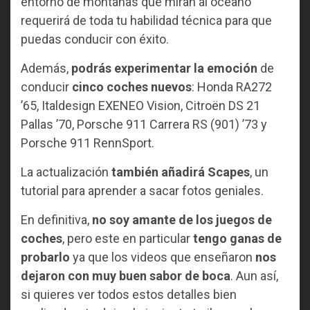
entorno de montañas que miran al océano
requerirá de toda tu habilidad técnica para que
puedas conducir con éxito.
Además,
podrás experimentar la emoción
de
conducir
cinco coches nuevos
: Honda RA272
’65, Italdesign EXENEO Vision, Citroën DS 21
Pallas ’70, Porsche 911 Carrera RS (901) ’73 y
Porsche 911 RennSport.
La actualización
también añadirá Scapes
, un
tutorial para aprender a sacar fotos geniales.
En definitiva,
no soy amante de los juegos de
coches
, pero este en particular
tengo ganas de
probarlo
ya que los videos que enseñaron
nos
dejaron con muy buen sabor de boca
. Aun así,
si quieres ver todos estos detalles bien