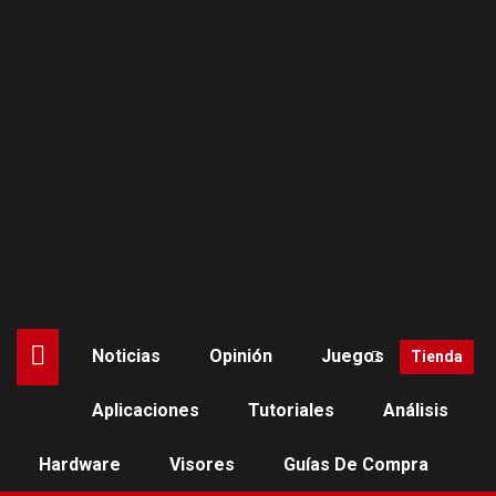
Saltar
al
contenido
Noticias
Opinión
Juegos
Tienda
Aplicaciones
Tutoriales
Análisis
Hardware
Visores
Guías De Compra
JUEGOS
PCVR