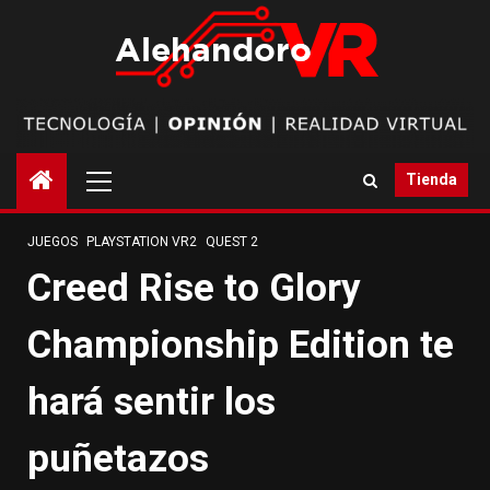
Saltar
al
contenido
Menú
Tienda
principal
JUEGOS
PLAYSTATION VR2
QUEST 2
Creed Rise to Glory
Championship Edition te
hará sentir los
puñetazos