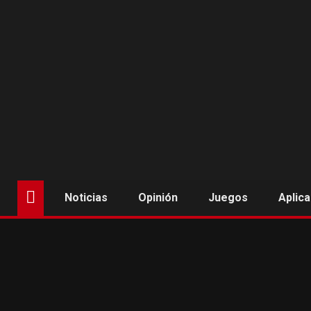
Saltar
al
contenido
Noticias
Opinión
Juegos
Aplic