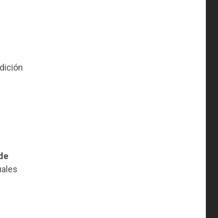
dición
 de
uales