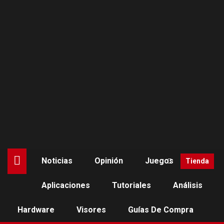
Saltar
al
contenido
Noticias
Opinión
Juegos
Tienda
Aplicaciones
Tutoriales
Análisis
Hardware
Visores
Guías De Compra
NOTICIAS