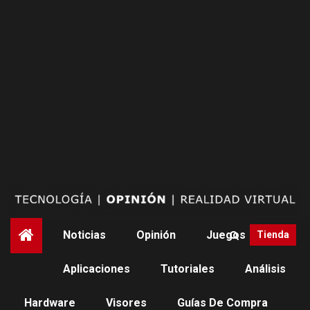
Saltar
al
contenido
Noticias
Opinión
Juegos
Tienda
Aplicaciones
Tutoriales
Análisis
NOTICIAS
VARJO
Hardware
Visores
Guías De Compra