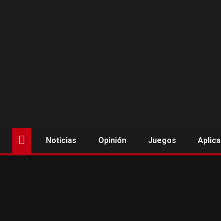
Saltar
al
contenido
Noticias
Opinión
Juegos
Aplic