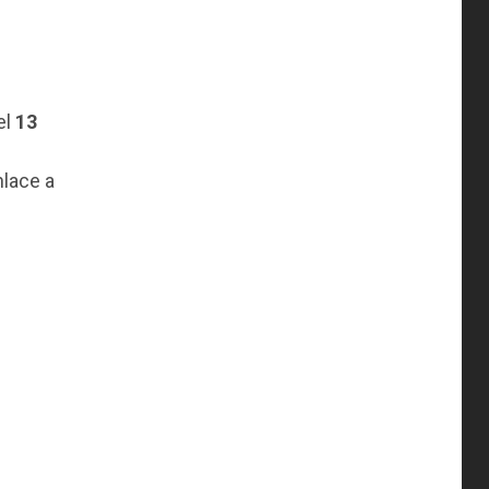
el
13
nlace a