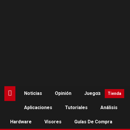
Saltar
al
contenido
Noticias
Opinión
Juegos
Tienda
Aplicaciones
Tutoriales
Análisis
JUEGOS
PLAYSTATION VR2
Firewall Ultra: El shooter
Hardware
Visores
Guías De Compra