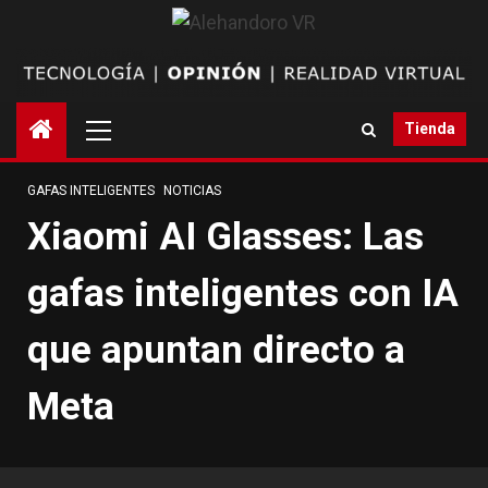
Saltar
al
contenido
Menú
Tienda
principal
GAFAS INTELIGENTES
NOTICIAS
Xiaomi AI Glasses: Las
gafas inteligentes con IA
que apuntan directo a
Meta