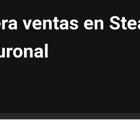
era ventas en St
uronal