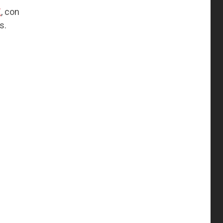
€
, con
s.