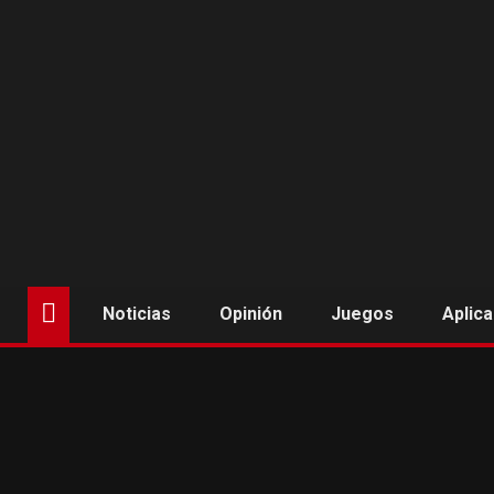
Saltar
al
contenido
Noticias
Opinión
Juegos
Aplic