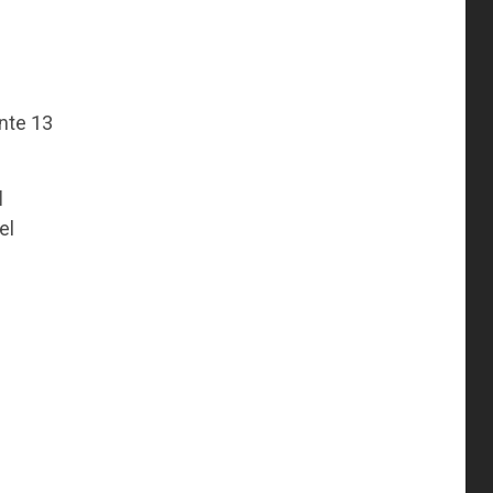
nte 13
l
el