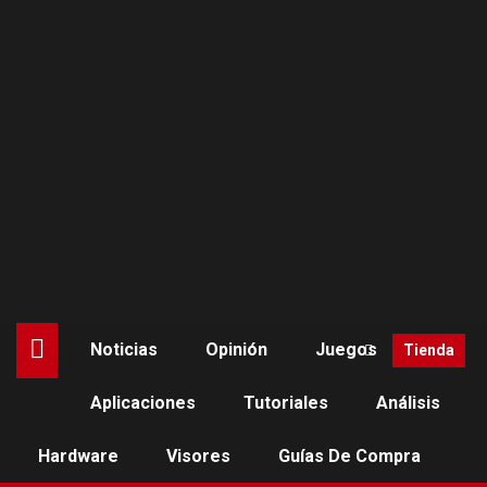
Saltar
al
contenido
Noticias
Opinión
Juegos
Tienda
Aplicaciones
Tutoriales
Análisis
Hardware
Visores
Guías De Compra
NOTICIAS