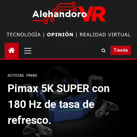
Saltar
al
contenido
Menú
Tienda
principal
NOTICIAS
PIMAX
Pimax 5K SUPER con
180 Hz de tasa de
refresco.