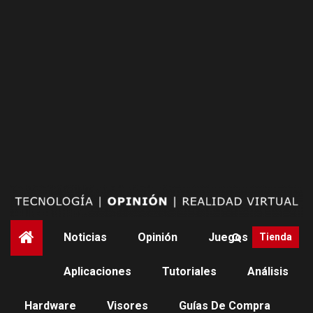
Saltar
al
contenido
Noticias
Opinión
Juegos
Tienda
Aplicaciones
Tutoriales
Análisis
Hardware
Visores
Guías De Compra
NOTICIAS
QUEST 2