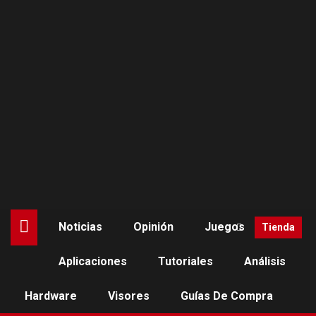
Saltar
al
contenido
Noticias
Opinión
Juegos
Tienda
Aplicaciones
Tutoriales
Análisis
NOTICIAS
Hardware
Visores
Guías De Compra
Meta muestra «su