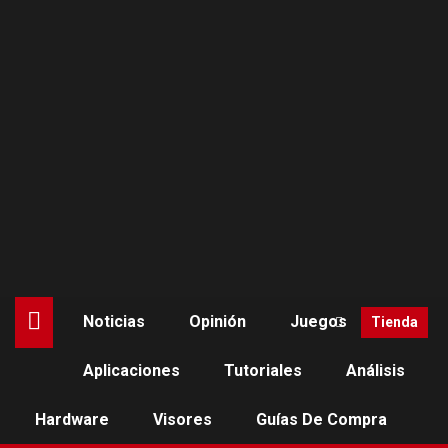
Saltar
al
contenido
Noticias
Opinión
Juegos
Tienda
Aplicaciones
Tutoriales
Análisis
GAFAS INTELIGENTES
NOTICIAS
Meta lleva el registro
Hardware
Visores
Guías De Compra