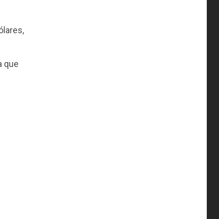
ólares,
a que