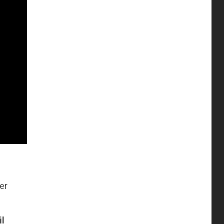
er
il