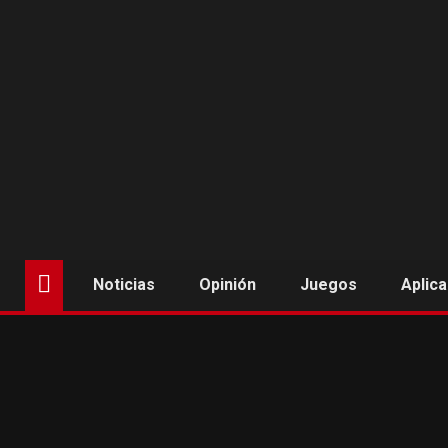
Saltar
al
contenido
Noticias
Opinión
Juegos
Aplic