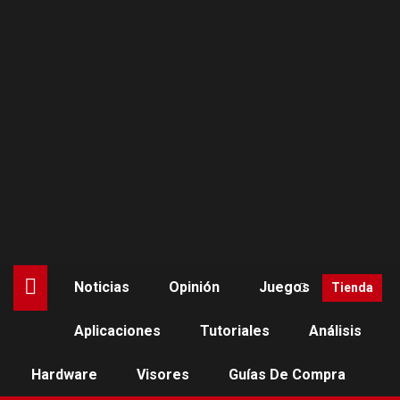
Saltar
al
contenido
Noticias
Opinión
Juegos
Tienda
Aplicaciones
Tutoriales
Análisis
Hardware
Visores
Guías De Compra
ANÁLISIS
OPINIÓN
QUEST 2