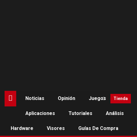
Saltar
al
contenido
Noticias
Opinión
Juegos
Tienda
Aplicaciones
Tutoriales
Análisis
NOTICIAS
Hardware
Visores
Guías De Compra
Exoesqueleto para