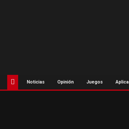
Saltar
al
contenido
Noticias
Opinión
Juegos
Aplic