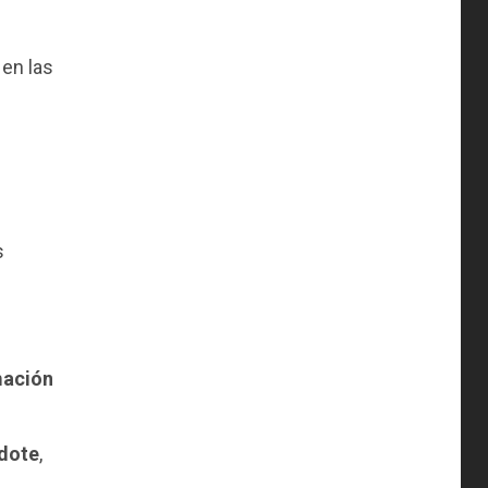
 en las
s
mación
ndote
,