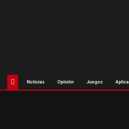
Saltar
al
contenido
Noticias
Opinión
Juegos
Aplic