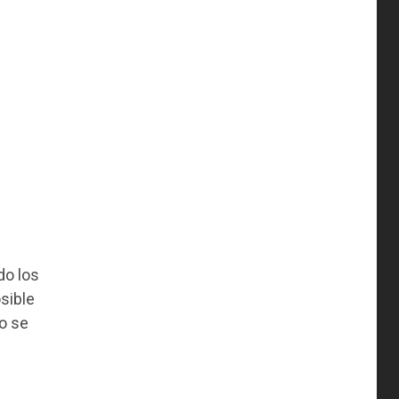
do los
sible
o se