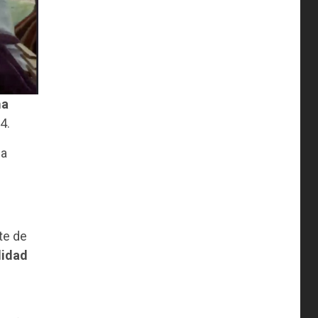
ma
4.
la
te de
lidad