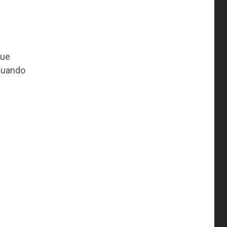
que
uando