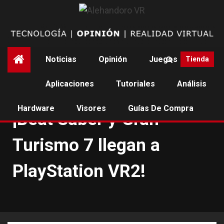
Saltar
al
contenido
Noticias
Opinión
Juegos
Tienda
Aplicaciones
Tutoriales
Análisis
NOTICIAS
PLAYSTATION VR2
Hardware
Visores
Guías De Compra
¡Beat Saber y Gran
Turismo 7 llegan a
PlayStation VR2!